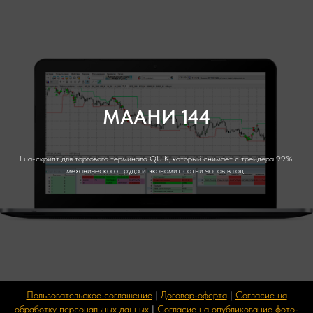
МААНИ 144
Lua-скрипт для торгового терминала QUIK, который снимает с трейдера 99%
механического труда и экономит сотни часов в год!
Пользовательское соглашение
|
Договор-оферта
|
Согласие на
обработку персональных данных
|
Согласие на опубликование фото-